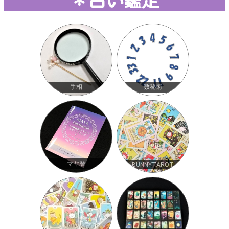
＊占い鑑定
手相
数秘術
マヤ暦
BUNNYTAROT